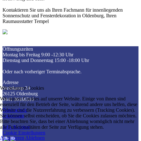
Kontaktieren Sie uns als Ihren Fachmann für innenliegenden
Sonnenschutz und Fensterdekoration in Oldenburg, Ihren
Raumausstatter Tempel
Öffnungszeiten
Montag bis Freitag 9:00 -12:30 Uhr
Dienstag und Donnerstag 15:00 -18:00 Uhr
Oder nach vorheriger Terminabsprache.
Adresse
Steinkamp 24
Wir benutzen Cookies
26125 Oldenburg
Wir nutzen Cookies auf unserer Website. Einige von ihnen sind
0441 36186516
essenziell für den Betrieb der Seite, während andere uns helfen, diese
Datenschutz
Website und die Nutzererfahrung zu verbessern (Tracking Cookies).
Impressum
Sie können selbst entscheiden, ob Sie die Cookies zulassen möchten.
Bitte beachten Sie, dass bei einer Ablehnung womöglich nicht mehr
Jobs /Karriere
alle Funktionalitäten der Seite zur Verfügung stehen.
Cookie Einstellungen
Akzeptieren
Ablehnen